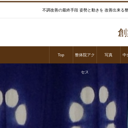
不調改善の最終手段 姿勢と動きを 改善出来る整体院
創
Top
整体院アク
写真
中
セス