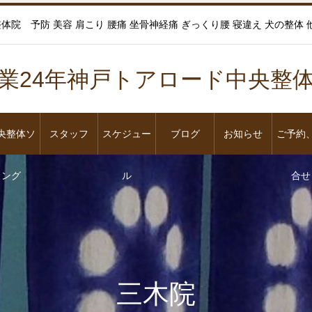
 予防 美容 肩こり 腰痛 坐骨神経痛 ぎっくり腰 寝違え 犬の整体 他 スク
業24年神戸トアロード中央
央整体ソ
スタッフ
スケジュー
ブログ
お知らせ
ご予約
ング
ル
合せ
三木院