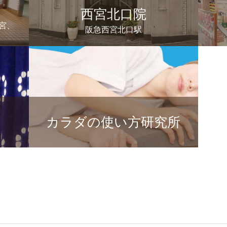
西宮北口院
宮、
阪急西宮北口駅
カラダの使い方研究所
り