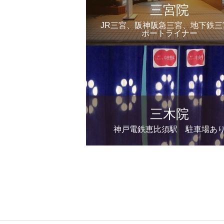
三宮院
JR三宮、阪神阪急三宮、地下鉄三
ポートライナー
三木院
神戸電鉄恵比須駅 駐車場あ