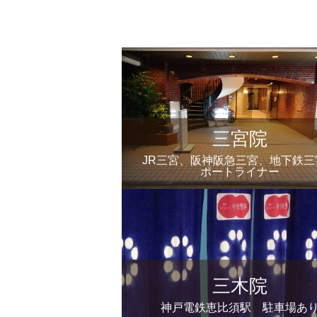
三宮院
JR三宮、阪神阪急三宮、地下鉄三
ポートライナー
三木院
神戸電鉄恵比須駅 駐車場あ