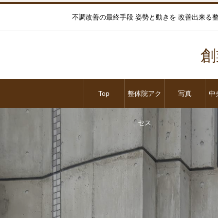
不調改善の最終手段 姿勢と動きを 改善出来る整体院
創
Top
整体院アク
写真
中
セス